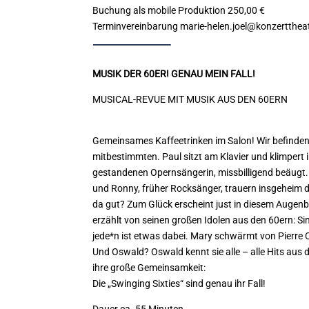
Buchung als mobile Produktion
250,00 €
Terminvereinbarung
marie-helen.joel@konzertthea
MUSIK DER 60ER! GENAU MEIN FALL!
MUSICAL-REVUE MIT MUSIK AUS DEN 60ERN
Gemeinsames Kaffeetrinken im Salon! Wir befinden u
mitbestimmten. Paul sitzt am Klavier und klimpert 
gestandenen Opernsängerin, missbilligend beäugt.
und Ronny, früher Rocksänger, trauern insgeheim 
da gut? Zum Glück
erscheint just in diesem Augen
erzählt von seinen großen Idolen aus den 60ern: S
jede*n ist etwas dabei. Mary schwärmt von Pierre
Und Oswald? Oswald kennt sie alle – alle Hits aus de
ihre große Gemeinsamkeit:
Die „Swinging Sixties“ sind genau ihr Fall!
Dauer
ca. 55 Minuten