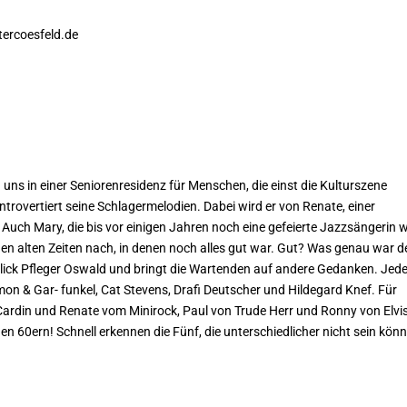
tercoesfeld.de
ns in einer Seniorenresidenz für Menschen, die einst die Kultur
szene
introvertiert seine Schlagermelodien. Dabei wird er von
Renate, einer
 Auch Mary, die bis vor einigen Jahren noch eine
gefeierte Jazzsängerin w
den alten Zeiten nach, in denen noch alles gut war. Gut? Was genau war 
blick Pfleger Oswald und
bringt die Wartenden auf andere Gedanken. Jede
imon & Gar-
funkel, Cat Stevens, Drafi Deutscher und Hildegard Knef. Für
 Cardin und Renate vom Minirock, Paul von Trude Herr und Ronny von Elvi
n 60ern! Schnell erkennen die Fünf, die unterschiedlicher nicht sein kön