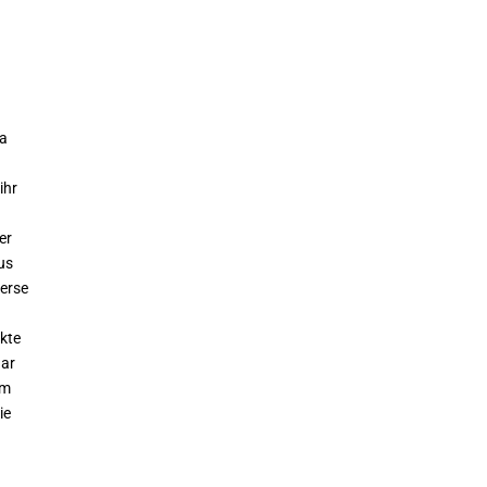
da
ihr
er
us
Ferse
ckte
aar
em
ie