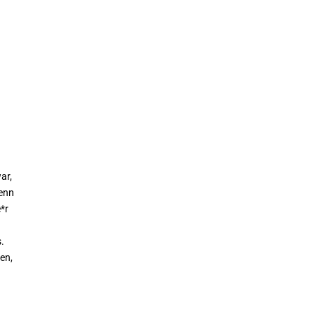
ar,
denn
*r
s.
nen,