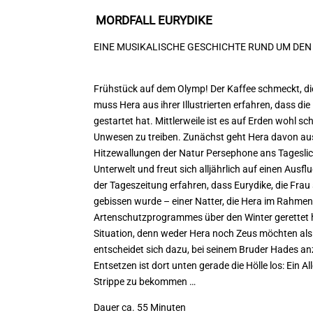
MORDFALL EURYDIKE
EINE MUSIKALISCHE GESCHICHTE RUND UM DE
Frühstück auf dem Olymp! Der Kaffee schmeckt, die
muss Hera aus ihrer Illustrierten erfahren, dass die
gestartet hat. Mittlerweile ist es auf Erden wohl
sch
Unwesen zu treiben. Zunächst geht
Hera davon aus,
Hitzewallungen der Natur Persephone ans Tageslicht
Unterwelt und freut sich all
jährlich auf einen Ausf
der Tageszei
tung erfahren, dass Eurydike, die Frau
gebissen wurde – einer Natter, die Hera im Rahmen
Artenschutzprogrammes über den Winter gerettet 
Situation, denn weder Hera noch Zeus möchten
als
entscheidet sich dazu, bei seinem Bruder Hades an
Entsetzen ist dort unten gerade die Hölle los: Ein A
Strippe zu be
kommen …
Dauer
ca. 55 Minuten