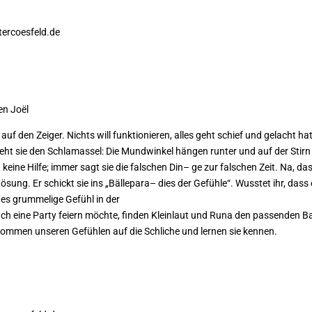
tercoesfeld.de
n Joël
auf den Zeiger. Nichts will funktionieren, alles geht schief und gelacht hat
ieht sie den Schlamassel: Die Mundwinkel hängen runter und auf der Stirn
a keine Hilfe; immer sagt sie die falschen Din
– ge zur falschen Zeit. Na, da
ösung. Er schickt sie ins „Bällepara
– dies der Gefühle“. Wusstet ihr, dass
edes grummelige Gefühl in der
ch eine Party feiern möchte, finden Kleinlaut und Runa den passen
den Ba
ommen unseren Gefühlen auf die Schliche und lernen sie kennen.