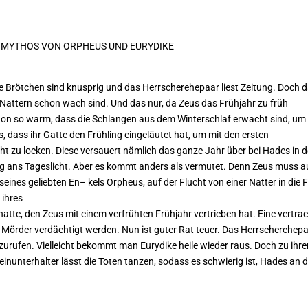
N MYTHOS VON ORPHEUS UND EURYDIKE
 Bröt
chen sind knusprig und das Herrscherehepaar liest Zeitung. Doch 
Nattern schon wach sind. Und das nur, da Zeus das Früh
jahr zu früh
on so warm, dass die Schlangen aus dem Winterschlaf erwacht sind, um 
 dass ihr Gatte den Frühling eingeläutet hat,
um mit den ersten
 zu locken. Diese versauert nämlich das ganze Jahr über bei Hades in d
lug ans Tageslicht. Aber es kommt
anders als vermutet. Denn Zeus muss a
 seines geliebten En
–
kels Orpheus, auf der Flucht von einer Natter in die 
 ihres
hatte,
den Zeus mit einem verfrühten Frühjahr vertrieben hat. Eine
vertra
 Mörder verdächtigt werden. Nun ist guter Rat teuer. Das
Herrscherehep
zurufen. Vielleicht bekommt man Eurydike heile wieder raus. Doch zu ihr
lleinunterhalter lässt die Toten tanzen, sodass es schwierig ist, Hades an d