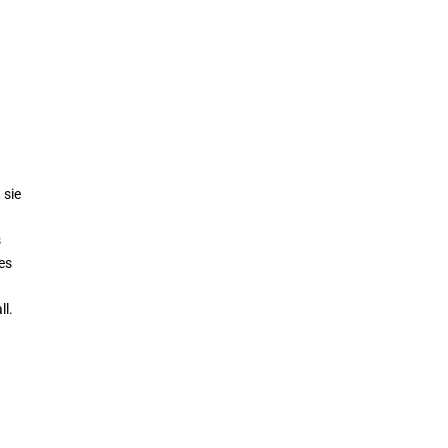
 sie
s
 es
ll.