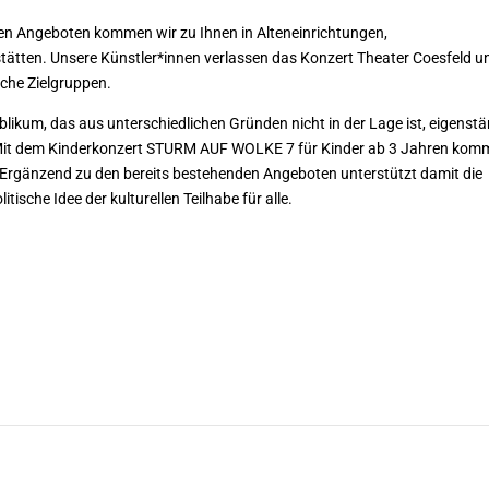
len An
geboten kommen wir zu Ihnen in Alteneinrichtungen,
tätten. Unsere Künstler*innen verlassen das Konzert Theater Coesfeld u
iche Zielgruppen.
likum, das aus unterschiedlichen Gründen nicht in der Lage ist,
eigensta
 Mit dem Kinderkonzert STURM AUF WOLKE 7 für Kinder ab 3 Jahren ko
. Ergänzend zu den bereits bestehenden Angeboten unterstützt damit die
tische Idee der kulturellen Teilhabe für alle.