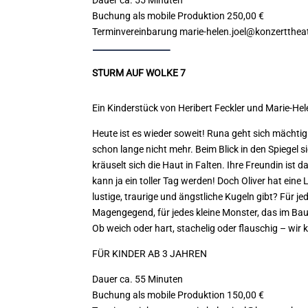
Buchung als mobile Produktion
250,00 €
Terminvereinbarung
marie-helen.joel@konzertthea
STURM AUF WOLKE 7
Ein Kinderstück von Heribert Feckler und Marie-Hele
Heute ist es wieder soweit! Runa geht sich mächtig 
schon lange nicht mehr. Beim Blick in den
Spiegel s
kräuselt sich die Haut in Falten. Ihre Freundin ist d
kann ja ein toller Tag werden!
Doch Oliver hat eine L
lustige, traurige und
ängstliche Kugeln gibt? Für j
Magengegend, für jedes kleine Monster, das im Bau
Ob weich oder hart, stachelig oder flauschig – wir
k
FÜR KINDER AB 3 JAHREN
Dauer
ca. 55 Minuten
Buchung als mobile Produktion
150,00 €